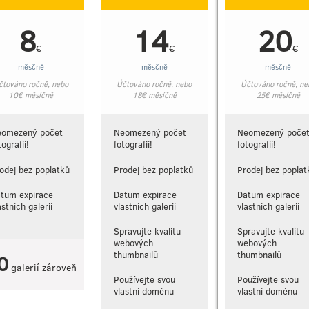
8
14
20
€
€
€
měsčně
měsčně
měsčně
čtováno ročně, nebo
Účtováno ročně, nebo
Účtováno ročně, ne
10
€
měsíčně
18
€
měsíčně
25
€
měsíčně
eomezený počet
Neomezený počet
Neomezený poče
tografií!
fotografií!
fotografií!
odej bez poplatků
Prodej bez poplatků
Prodej bez poplat
tum expirace
Datum expirace
Datum expirace
astních galerií
vlastních galerií
vlastních galerií
Spravujte kvalitu
Spravujte kvalitu
webových
webových
thumbnailů
thumbnailů
0
galerií zároveň
Používejte svou
Používejte svou
vlastní doménu
vlastní doménu