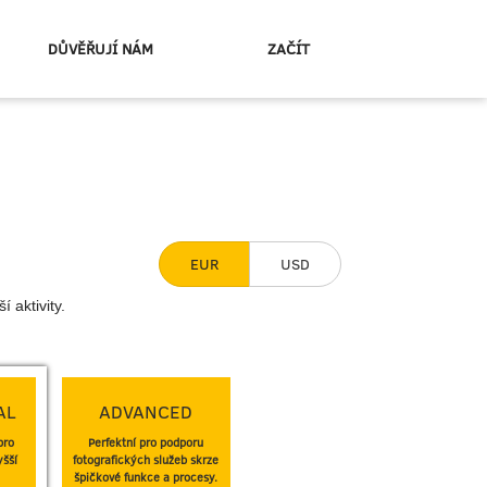
DŮVĚŘUJÍ NÁM
ZAČÍT
EUR
USD
 aktivity.
AL
ADVANCED
pro
Perfektní pro podporu
yšší
fotografických služeb skrze
špičkové funkce a procesy.