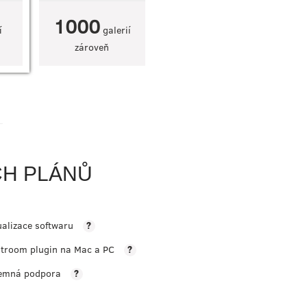
1000
í
galerií
zároveň
CH PLÁNŮ
ualizace softwaru
?
htroom plugin na Mac a PC
?
jemná podpora
?