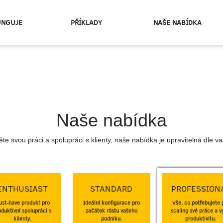
UNGUJE
PŘÍKLADY
NAŠE NABÍDKA
Naše nabídka
ěte svou práci a spolupráci s klienty, naše nabídka je upravitelná dle vaší
ENTHUSIAST
STANDARD
PROFESSION
st-have produkt pro
Ideální konfigurace pro
Vše, co potřebujete 
oduktivní spolupráci s
začátek růstu vašeho
scaling své práce a v
klienty.
podniku.
produktivitu.