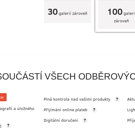
30
100
galerií zároveň
galeri
zároveň
 SOUČÁSTÍ VŠECH ODBĚROVÝ
rze
Plná kontrola nad vašimi produkty
Akt
?
ografií a úložného
Přijímání online plateb
Lig
?
Digitální doručení
Pří
?
j
?