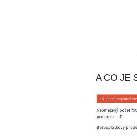
A CO JE
15-denní bezplatná ve
Neomezený počet
fot
prostoru
?
Bezpoplatkový
prode