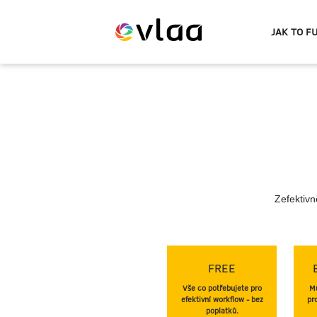
JAK TO F
Evlaa
logo
Zefektivn
FREE
Vše co potřebujete pro
Mu
efektivní workflow - bez
pr
poplatků.