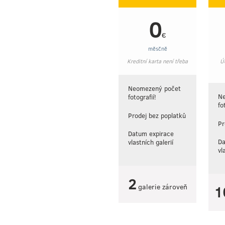
0
€
měsčně
Kreditní karta není třeba
Ú
Neomezený počet
N
fotografií!
fo
Prodej bez poplatků
Pr
Datum expirace
Da
vlastních galerií
vl
2
galerie zároveň
1