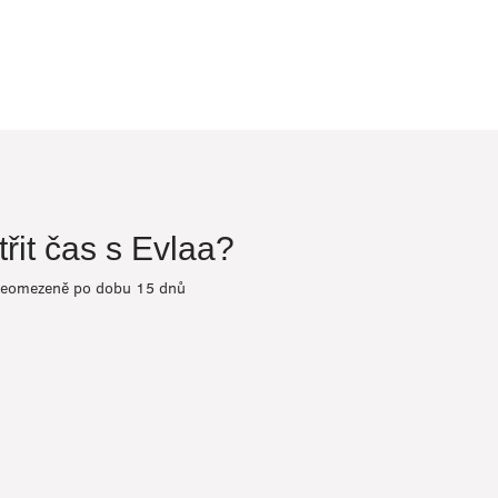
třit čas s Evlaa?
 neomezeně po dobu 15 dnů