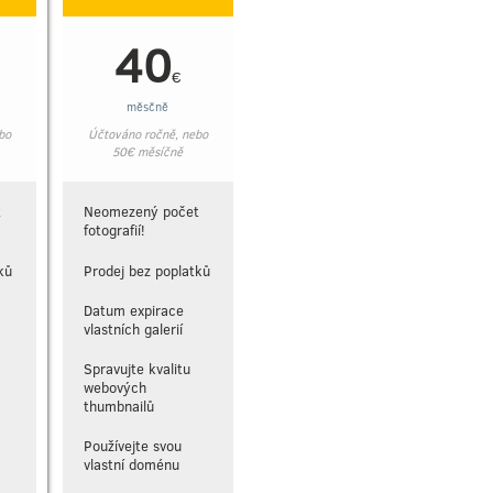
40
€
měsčně
bo
Účtováno ročně, nebo
50
€
měsíčně
t
Neomezený počet
fotografií!
ků
Prodej bez poplatků
Datum expirace
vlastních galerií
Spravujte kvalitu
webových
thumbnailů
Používejte svou
vlastní doménu